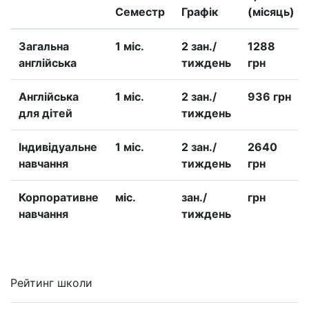
Семестр
Графік
(місяць)
Загальна
1 міс.
2 зан./
1288
англійська
тиждень
грн
Англійська
1 міс.
2 зан./
936 грн
для дітей
тиждень
Iндивідуальне
1 міс.
2 зан./
2640
навчання
тиждень
грн
Корпоративне
міс.
зан./
грн
навчання
тиждень
Рейтинг школи