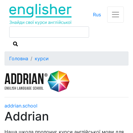
Rus
Головна
курси
addrian.school
Addrian
Наша школа пропонує курси англійської мови для