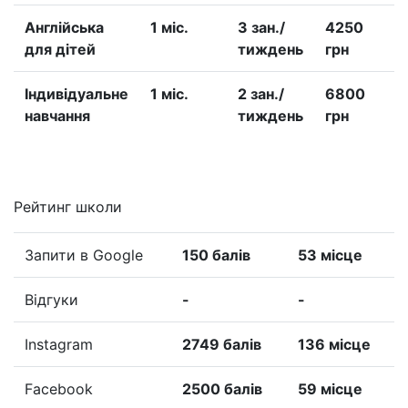
Англійська
1 міс.
3 зан./
4250
для дітей
тиждень
грн
Iндивідуальне
1 міс.
2 зан./
6800
навчання
тиждень
грн
Рейтинг школи
Запити в Google
150 балів
53 місце
Відгуки
-
-
Instagram
2749 балів
136 місце
Facebook
2500 балів
59 місце