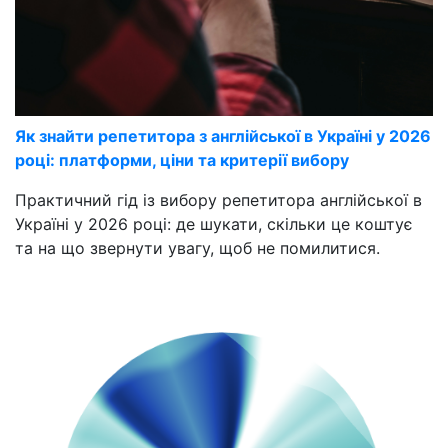
Як знайти репетитора з англійської в Україні у 2026
році: платформи, ціни та критерії вибору
Практичний гід із вибору репетитора англійської в
Україні у 2026 році: де шукати, скільки це коштує
та на що звернути увагу, щоб не помилитися.