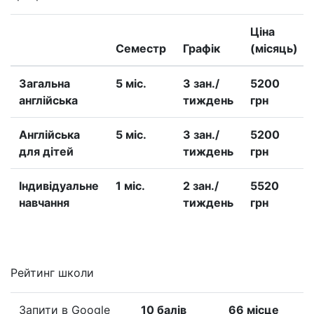
Ціна
Семестр
Графік
(місяць)
Загальна
5 міс.
3 зан./
5200
англійська
тиждень
грн
Англійська
5 міс.
3 зан./
5200
для дітей
тиждень
грн
Iндивідуальне
1 міс.
2 зан./
5520
навчання
тиждень
грн
Рейтинг школи
Запити в Google
10 балів
66 місце