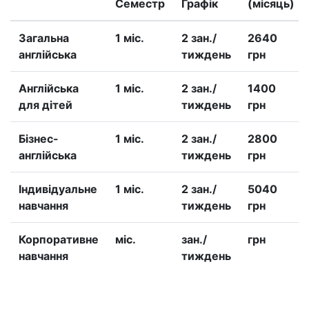
Семестр
Графік
(місяць)
Загальна
1 міс.
2 зан./
2640
англійська
тиждень
грн
Англійська
1 міс.
2 зан./
1400
для дітей
тиждень
грн
Бізнес-
1 міс.
2 зан./
2800
англійська
тиждень
грн
Iндивідуальне
1 міс.
2 зан./
5040
навчання
тиждень
грн
Корпоративне
міс.
зан./
грн
навчання
тиждень