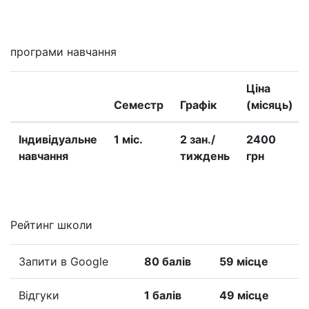
програми навчання
Ціна
Семестр
Графік
(місяць)
Iндивідуальне
1 міс.
2 зан./
2400
навчання
тиждень
грн
Рейтинг школи
Запити в Google
80 балів
59 місце
Відгуки
1 балів
49 місце