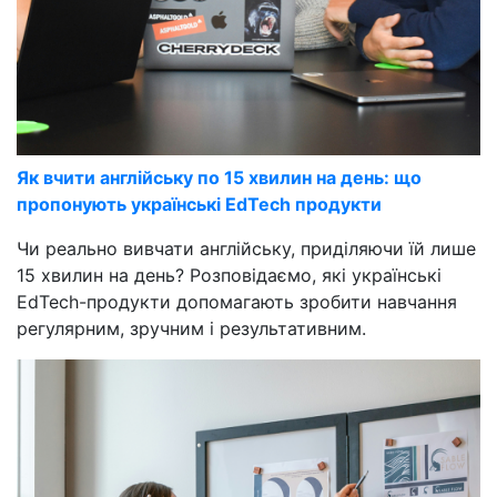
Як вчити англійську по 15 хвилин на день: що
пропонують українські EdTech продукти
Чи реально вивчати англійську, приділяючи їй лише
15 хвилин на день? Розповідаємо, які українські
EdTech-продукти допомагають зробити навчання
регулярним, зручним і результативним.