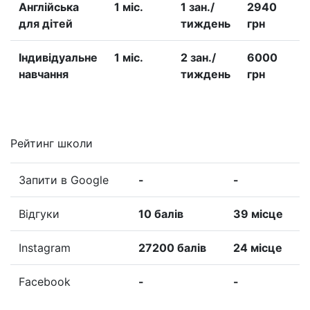
Англійська
1 міс.
1 зан./
2940
для дітей
тиждень
грн
Iндивідуальне
1 міс.
2 зан./
6000
навчання
тиждень
грн
Рейтинг школи
Запити в Google
-
-
Відгуки
10 балів
39 місце
Instagram
27200 балів
24 місце
Facebook
-
-