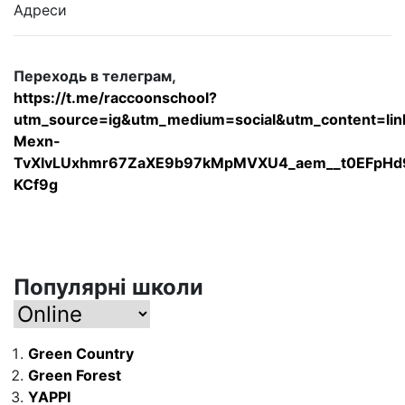
Адреси
Переходь в телеграм,
https://t.me/raccoonschool?
utm_source=ig&utm_medium=social&utm_content
Mexn-
TvXIvLUxhmr67ZaXE9b97kMpMVXU4_aem__t0EFpH
KCf9g
Популярні школи
Green Country
Green Forest
YAPPI