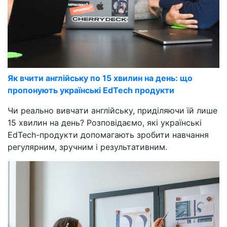
Як вчити англійську по 15 хвилин на день: що
пропонують українські EdTech продукти
Чи реально вивчати англійську, приділяючи їй лише
15 хвилин на день? Розповідаємо, які українські
EdTech-продукти допомагають зробити навчання
регулярним, зручним і результативним.