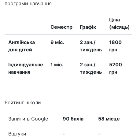
програми навчання
Ціна
Семестр
Графік
(місяць)
Англійська
9 міс.
2 зан./
1800
для дітей
тиждень
грн
Iндивідуальне
1 міс.
2 зан./
5200
навчання
тиждень
грн
Рейтинг школи
Запити в Google
90 балів
58 місце
Відгуки
-
-