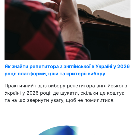
Як знайти репетитора з англійської в Україні у 2026
році: платформи, ціни та критерії вибору
Практичний гід із вибору репетитора англійської в
Україні у 2026 році: де шукати, скільки це коштує
та на що звернути увагу, щоб не помилитися.