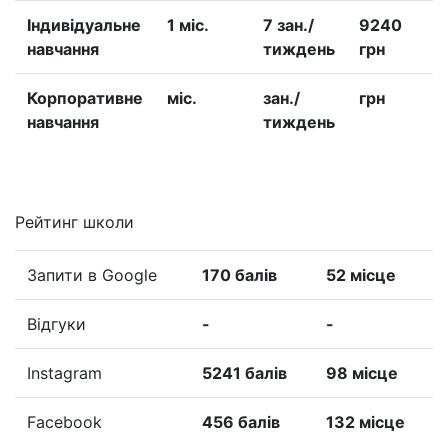
Iндивідуальне
1 міс.
7 зан./
9240
навчання
тиждень
грн
Корпоративне
міс.
зан./
грн
навчання
тиждень
Рейтинг школи
Запити в Google
170 балів
52 місце
Відгуки
-
-
Instagram
5241 балів
98 місце
Facebook
456 балів
132 місце