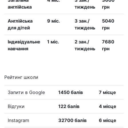
Загальна
4 міс.
3 зан./
3600
англійська
тиждень
грн
Англійська
9 міс.
3 зан./
5040
для дітей
тиждень
грн
Iндивідуальне
1 міс.
2 зан./
7680
навчання
тиждень
грн
Рейтинг школи
Запити в Google
1450 балів
7 місце
Відгуки
122 балів
4 місце
Instagram
32700 балів
6 місце