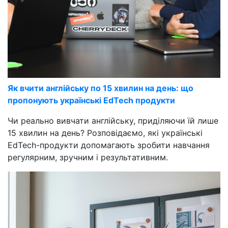
Як вчити англійську по 15 хвилин на день: що
пропонують українські EdTech продукти
Чи реально вивчати англійську, приділяючи їй лише
15 хвилин на день? Розповідаємо, які українські
EdTech-продукти допомагають зробити навчання
регулярним, зручним і результативним.