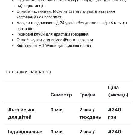
ла) з дистанції.
Оплата частинами. Можливість оплачувати навчання
частинами без переплат.
Бонуси в підписках від 24 уроків без доплат - від +3 місяців
навчання.
Розмовні клуби для практики говоріння.
Онлайн-курси для самостійного навчання.
Застосунок ED Words для вивчення слів.
програми навчання
Ціна
Семестр
Графік
(місяць)
Англійська
3 міс.
2 зан./
4240
для дітей
тиждень
грн
Iндивідуальне
3 міс.
2 зан./
4240