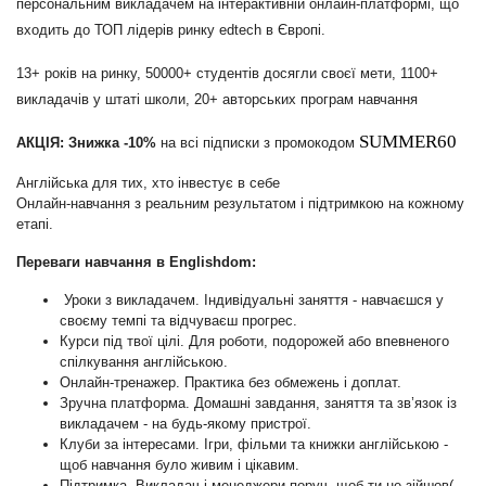
персональним викладачем на інтерактивній онлайн-платформі, що
входить до ТОП лідерів ринку edtech в Європі.
13+ років на ринку, 50000+ студентів досягли своєї мети, 1100+
викладачів у штаті школи, 20+ авторських програм навчання
SUMMER60
АКЦІЯ: Знижка -10%
на всі підписки
з промокодом
Англійська для тих, хто інвестує в себе
Онлайн-навчання з реальним результатом і підтримкою на кожному
етапі.
Переваги
навчання в Englishdom:
Уроки з викладачем. Індивідуальні заняття - навчаєшся у
своєму темпі та відчуваєш прогрес.
Курси під твої цілі. Для роботи, подорожей або впевненого
спілкування англійською.
Онлайн-тренажер. Практика без обмежень і доплат.
Зручна платформа. Домашні завдання, заняття та зв’язок із
викладачем - на будь-якому пристрої.
Клуби за інтересами. Ігри, фільми та книжки англійською -
щоб навчання було живим і цікавим.
Підтримка. Викладач і менеджери поруч, щоб ти не зійшов(-