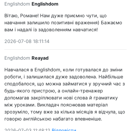
Englishdom
Englishdom
Вітаю, Романе! Нам дуже приємно чути, що
навчання залишило позитивні враження) Бажаємо
вам і надалі із задоволенням навчатися!
2026-07-08 18:11:14
Englishdom
Reayad
Навчалася в Englishdom, коли готувалася до зміни
роботи, і залишилася дуже задоволена. Найбільше
сподобалося, що можна займатися у зручний час з
будь-якого пристрою, а онлайн-тренажер
допомагав закріплювати нові слова й граматику
між уроками. Викладач пояснював матеріал
зрозуміло, тому вже за кілька місяців я відчула, що
говорю англійською набагато впевненіше.
2026-07-03 11:48:12
Відповісти