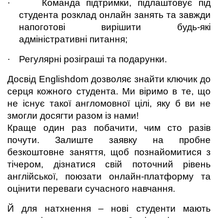
·
Команда підтримки, підлаштовує під 
студента розклад онлайн занять та завжди 
напоготові вирішити будь-які 
адміністративні питання;
·
Регулярні розіграші та подарунки.
Досвід Englishdom дозволяє знайти ключик до 
серця кожного студента. Ми віримо в те, що 
не існує такої англомовної цілі, яку б ви не 
змогли досягти разом із нами!
Кр
аще один раз побачити, чим сто разів 
почути. Залиште заявку на пробне 
безкоштовне заняття, щоб познайомитися з 
тічером, дізнатися свій поточний рівень 
англійської, поюзати онлайн-платформу та 
оцінити переваги сучасного навчання.
Й для натхнення – нові студенти мають 