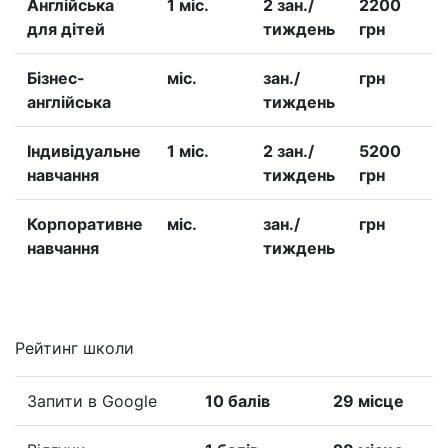
Англійська
1 міс.
2 зан./
2200
для дітей
тиждень
грн
Бізнес-
міс.
зан./
грн
англійська
тиждень
Iндивідуальне
1 міс.
2 зан./
5200
навчання
тиждень
грн
Корпоративне
міс.
зан./
грн
навчання
тиждень
Рейтинг школи
Запити в Google
10 балів
29 місце