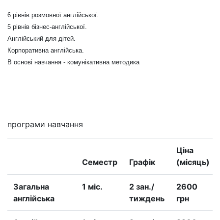
6 рівнів розмовної англійської.
5 рівнів бізнес-англійської.
Англійський для дітей.
Корпоративна англійська.
В основі навчання - комунікативна методика
Мені цікаво
програми навчання
Ціна
Семестр
Графік
(місяць)
Загальна
1 міс.
2 зан./
2600
англійська
тиждень
грн