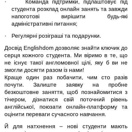
·
Команда підтримки, підлаштовує під 
студента розклад онлайн занять та завжди 
напоготові вирішити будь-які 
адміністративні питання;
·
Регулярні розіграші та подарунки.
Досвід Englishdom дозволяє знайти ключик до 
серця кожного студента. Ми віримо в те, що 
не існує такої англомовної цілі, яку б ви не 
змогли досягти разом із нами!
Кр
аще один раз побачити, чим сто разів 
почути. Залиште заявку на пробне 
безкоштовне заняття, щоб познайомитися з 
тічером, дізнатися свій поточний рівень 
англійської, поюзати онлайн-платформу та 
оцінити переваги сучасного навчання.
Й для натхнення – нові студенти мають 