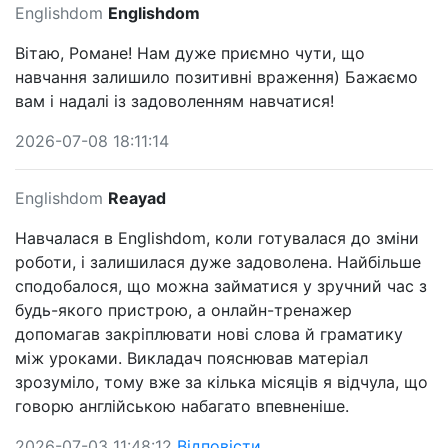
Englishdom
Englishdom
Вітаю, Романе! Нам дуже приємно чути, що
навчання залишило позитивні враження) Бажаємо
вам і надалі із задоволенням навчатися!
2026-07-08 18:11:14
Englishdom
Reayad
Навчалася в Englishdom, коли готувалася до зміни
роботи, і залишилася дуже задоволена. Найбільше
сподобалося, що можна займатися у зручний час з
будь-якого пристрою, а онлайн-тренажер
допомагав закріплювати нові слова й граматику
між уроками. Викладач пояснював матеріал
зрозуміло, тому вже за кілька місяців я відчула, що
говорю англійською набагато впевненіше.
2026-07-03 11:48:12
Відповісти