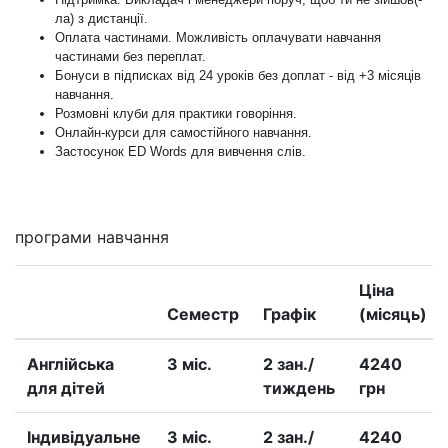
ла) з дистанції.
Оплата частинами. Можливість оплачувати навчання
частинами без переплат.
Бонуси в підписках від 24 уроків без доплат - від +3 місяців
навчання.
Розмовні клуби для практики говоріння.
Онлайн-курси для самостійного навчання.
Застосунок ED Words для вивчення слів.
програми навчання
Ціна
Семестр
Графік
(місяць)
Англійська
3 міс.
2 зан./
4240
для дітей
тиждень
грн
Iндивідуальне
3 міс.
2 зан./
4240