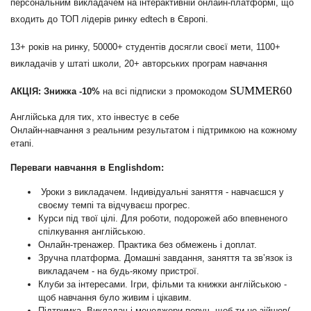
персональним викладачем на інтерактивній онлайн-платформі, що
входить до ТОП лідерів ринку edtech в Європі.
13+ років на ринку, 50000+ студентів досягли своєї мети, 1100+
викладачів у штаті школи, 20+ авторських програм навчання
SUMMER60
АКЦІЯ: Знижка -10%
на всі підписки з промокодом
Англійська для тих, хто інвестує в себе
Онлайн-навчання з реальним результатом і підтримкою на кожному
етапі.
Переваги
навчання в Englishdom:
Уроки з викладачем. Індивідуальні заняття - навчаєшся у
своєму темпі та відчуваєш прогрес.
Курси під твої цілі. Для роботи, подорожей або впевненого
спілкування англійською.
Онлайн-тренажер. Практика без обмежень і доплат.
Зручна платформа. Домашні завдання, заняття та зв’язок із
викладачем - на будь-якому пристрої.
Клуби за інтересами. Ігри, фільми та книжки англійською -
щоб навчання було живим і цікавим.
Підтримка. Викладач і менеджери поруч, щоб ти не зійшов(-