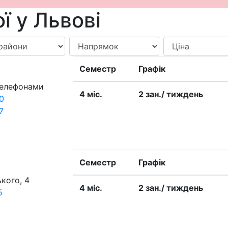
ї у Львові
Семестр
Графік
телефонами
4 міс.
2 зан./ тиждень
0
7
Семестр
Графік
кого, 4
4 міс.
2 зан./ тиждень
5