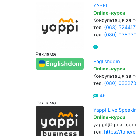
YAPPI
Online-курси
Консультація за 
тел:
(063) 524417
тел:
(080) 03593
Реклама
Englishdom
Online-курси
Консультація за 
тел:
(080) 033270
46
Реклама
Yappi Live Speaki
Online-курси
yappif@gmail.com
тел:
https://t.me/e