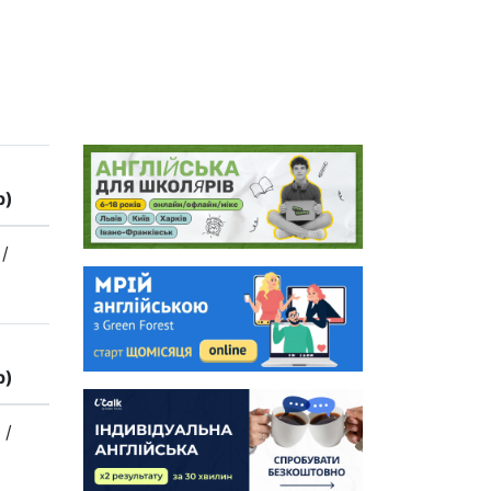
р)
н
/
р)
н
/