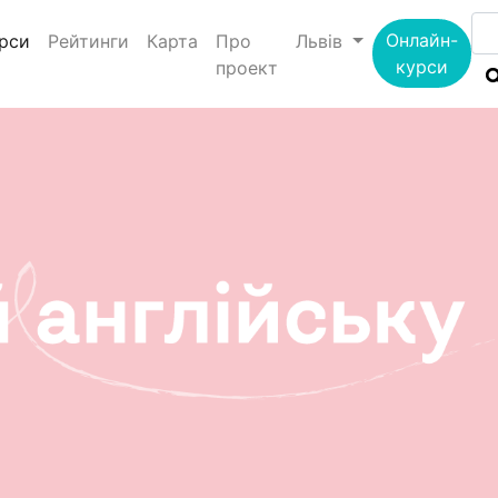
(current)
Онлайн-
рси
Рейтинги
Карта
Про
Львів
курси
проект