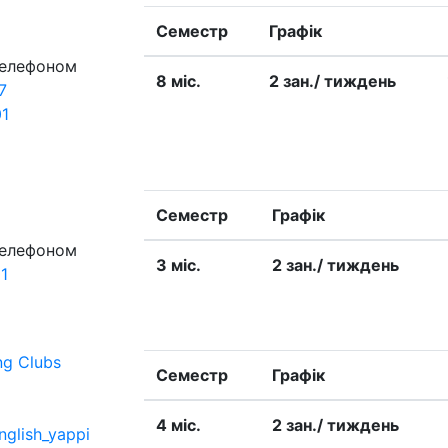
Семестр
Графік
телефоном
8 міс.
2 зан./ тиждень
7
01
Семестр
Графік
телефоном
3 міс.
2 зан./ тиждень
1
ng Clubs
Семестр
Графік
4 міс.
2 зан./ тиждень
nglish_yappi