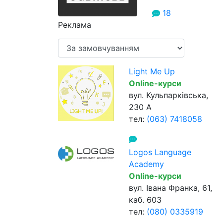
18
Реклама
Light Me Up
Online-курси
вул. Кульпарківська,
230 А
тел:
(063) 7418058
Logos Language
Academy
Online-курси
вул. Івана Франка, 61,
каб. 603
тел:
(080) 0335919