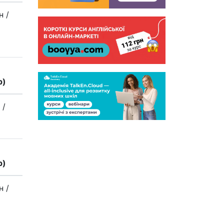
рн
/
р)
н
/
р)
рн
/