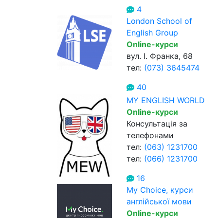
4
London School of
English Group
Online-курси
вул. І. Франка, 68
тел:
(073) 3645474
40
MY ENGLISH WORLD
Online-курси
Консультація за
телефонами
тел:
(063) 1231700
тел:
(066) 1231700
16
My Choice, курси
англійської мови
Online-курси