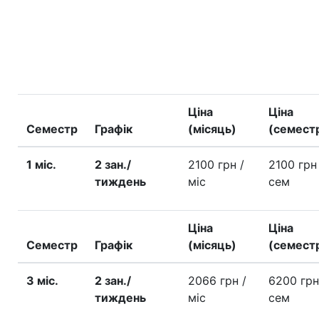
Ціна
Ціна
Семестр
Графік
(місяць)
(семест
1 міс.
2 зан./
2100 грн
/
2100 гр
тиждень
міс
сем
Ціна
Ціна
Семестр
Графік
(місяць)
(семест
3 міс.
2 зан./
2066 грн
/
6200 гр
тиждень
міс
сем