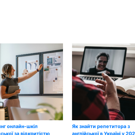
нг онлайн-шкіл
Як знайти репетитора з
йської за відкритістю
англійської в Україні у 20