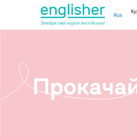
Ку
Rus