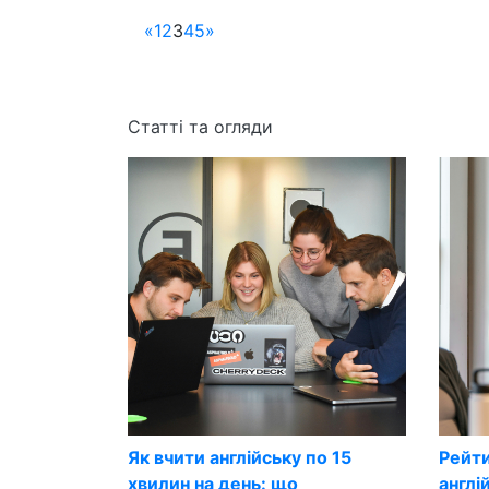
«
1
2
3
4
5
»
Статті та огляди
Як вчити англійську по 15
Рейти
хвилин на день: що
англі