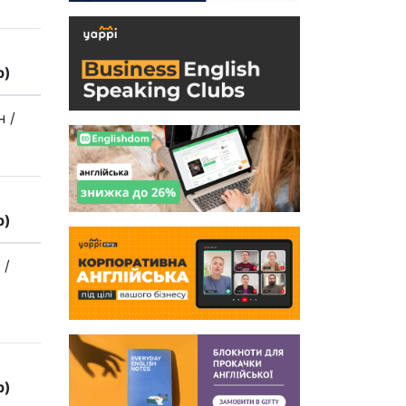
р)
рн
/
р)
н
/
р)