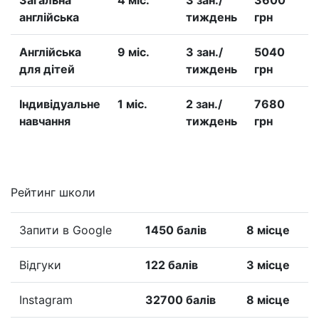
Загальна
4 міс.
3 зан./
3600
англійська
тиждень
грн
Англійська
9 міс.
3 зан./
5040
для дітей
тиждень
грн
Iндивідуальне
1 міс.
2 зан./
7680
навчання
тиждень
грн
Рейтинг школи
Запити в Google
1450 балів
8 місце
Відгуки
122 балів
3 місце
Instagram
32700 балів
8 місце