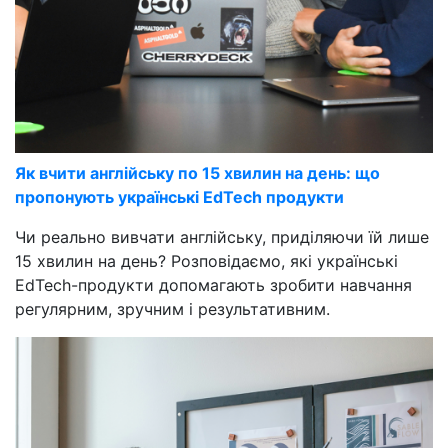
Як вчити англійську по 15 хвилин на день: що
пропонують українські EdTech продукти
Чи реально вивчати англійську, приділяючи їй лише
15 хвилин на день? Розповідаємо, які українські
EdTech-продукти допомагають зробити навчання
регулярним, зручним і результативним.