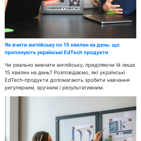
Як вчити англійську по 15 хвилин на день: що
пропонують українські EdTech продукти
Чи реально вивчати англійську, приділяючи їй лише
15 хвилин на день? Розповідаємо, які українські
EdTech-продукти допомагають зробити навчання
регулярним, зручним і результативним.