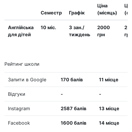
Ціна
Ці
Семестр
Графік
(місяць)
(с
Англійська
10 міс.
3 зан./
2000
20
для дітей
тиждень
грн
грн
Рейтинг школи
Запити в Google
170 балів
11 місце
Відгуки
-
-
Instagram
2587 балів
13 місце
Facebook
1600 балів
14 місце