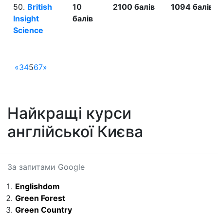
50.
British
10
2100 балів
1094 балів
Insight
балів
Science
«
3
4
5
6
7
»
Найкращі курси
англійської Києва
За запитами Google
Englishdom
Green Forest
Green Country