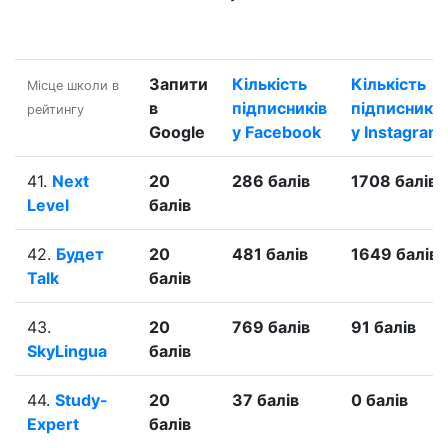
Запити
Кількість
Кількість
Місце школи в
в
підписників
підписників
рейтингу
Google
у Facebook
у Instagram
41.
Next
20
286 балів
1708 балів
Level
балів
42.
Будет
20
481 балів
1649 балів
Talk
балів
43.
20
769 балів
91 балів
SkyLingua
балів
44.
Study-
20
37 балів
0 балів
Expert
балів