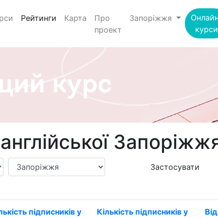
(current)
Онлайн
рси
Рейтинги
Карта
Про
Запоріжжя
курси
проект
англійської Запоріжж
Застосувати
лькість підписників у
Кількість підписників у
Від