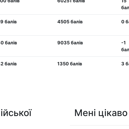
00 балів
60251 балів
15
бал
9 балів
4505 балів
0 б
0 балів
9035 балів
-1
бал
2 балів
1350 балів
3 б
ійської
Мені цікаво