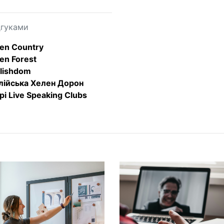
дгуками
en Country
en Forest
lishdom
лійська Хелен Дорон
pi Live Speaking Clubs