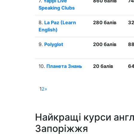
7.
Yappi Live
860 балів
74
Speaking Clubs
8.
La Paz (Learn
280 балів
32
English)
9.
Polyglot
200 балів
88
10.
Планета Знань
20 балів
64
1
2
»
Найкращі курси англ
Запоріжжя