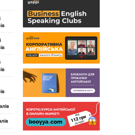
4
ів
4
ів
6
ів
ів
алів
алів