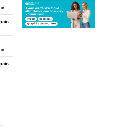
ів
алів
ів
алів