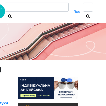
-
Rus
я
гуки