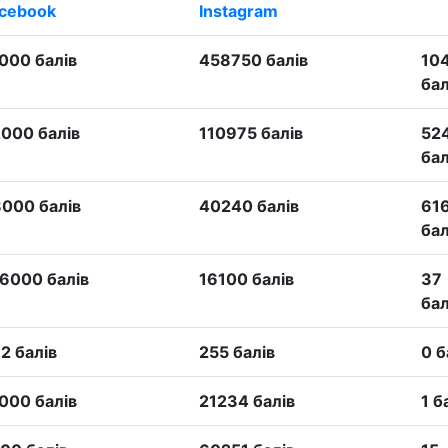
cebook
Instagram
000 балів
458750 балів
10
бал
000 балів
110975 балів
52
бал
000 балів
40240 балів
61
бал
6000 балів
16100 балів
37
бал
2 балів
255 балів
0 б
000 балів
21234 балів
1 б