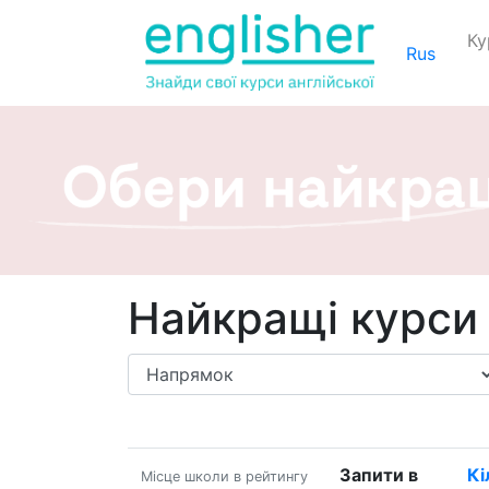
Ку
Rus
Найкращі курси 
Запити в
Кі
Місце школи в рейтингу