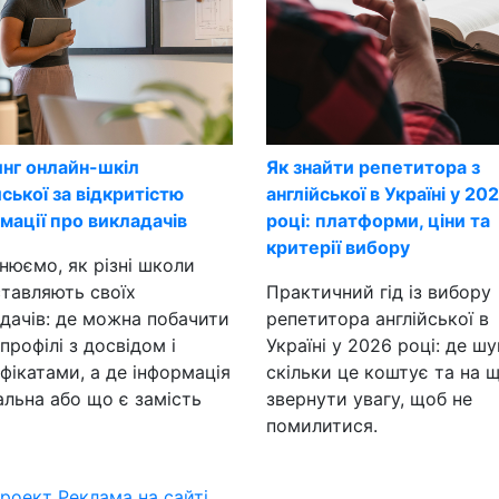
нг онлайн-шкіл
Як знайти репетитора з
йської за відкритістю
англійської в Україні у 20
мації про викладачів
році: платформи, ціни та
критерії вибору
нюємо, як різні школи
тавляють своїх
Практичний гід із вибору
дачів: де можна побачити
репетитора англійської в
 профілі з досвідом і
Україні у 2026 році: де шу
фікатами, а де інформація
скільки це коштує та на 
альна або що є замість
звернути увагу, щоб не
помилитися.
проект
Реклама на сайті