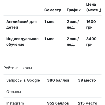
Цена
Семестр
График
(месяц)
Английский для
1 меc.
2 зан./
1600
детей
нед.
грн
Индивидуальное
1 меc.
2 зан./
3400
обучение
нед.
грн
Рейтинг школы
Запросы в Google
380 баллов
39 место
Отзывы
-
-
Instagram
952 баллов
215 место