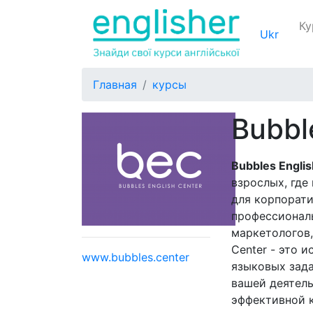
Ку
Ukr
Главная
курсы
Bubbl
Bubbles Engli
взрослых, где
для корпорати
профессиональ
маркетологов,
Center - это 
www.bubbles.center
языковых зада
вашей деятель
эффективной к