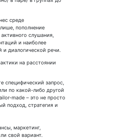
но/ в паре/ в группах до
нес среде
лише, пополнение
 активного слушания,
нтаций и наиболее
 и диалогической речи.
рактики на расстоянии
те специфический запрос,
или по какой-либо другой
ilor-made – это не просто
ый подход, стратегия и
нсы, маркетинг,
ли свой вариант.