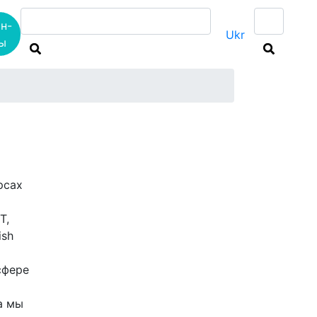
н-
Ukr
ы
Мне интересны
рсах
T,
ish
сфере
а мы