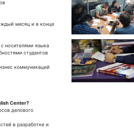
сов
аждый месяц и в конце
 с носителями языка
ебностями студентов
бизнес коммуникаций
в
lish Center?
рсов делового
остей в разработке и