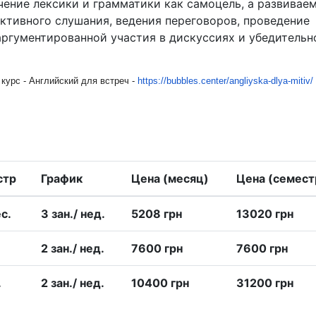
чение лексики и грамматики как самоцель, а развивае
ктивного слушания, ведения переговоров, проведение
аргументированной участия в дискуссиях и убедитель
курс - Английский для встреч -
https://bubbles.center/
angliyska-dlya-mitiv/
стр
График
Цена (месяц)
Цена (семест
c.
3 зан./ нед.
5208 грн
13020 грн
2 зан./ нед.
7600 грн
7600 грн
.
2 зан./ нед.
10400 грн
31200 грн