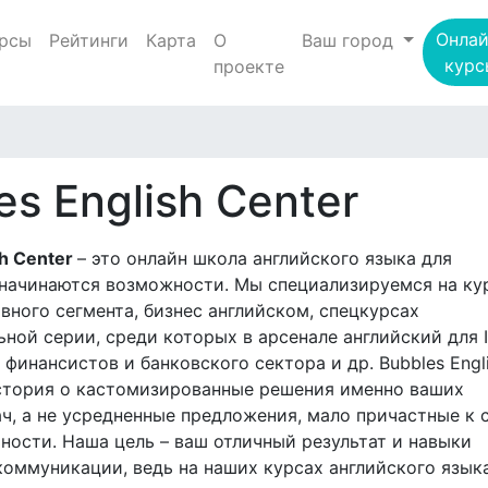
Онлай
рсы
Рейтинги
Карта
О
Ваш город
курс
проекте
es English Center
sh Center
– это онлайн школа английского языка для
 начинаются возможности. Мы специализируемся на ку
вного сегмента, бизнес английском, спецкурсах
ной серии, среди которых в арсенале английский для I
 финансистов и банковского сектора и др. Bubbles Engl
история о кастомизированные решения именно ваших
ч, а не усредненные предложения, мало причастные к 
ности. Наша цель – ваш отличный результат и навыки
оммуникации, ведь на наших курсах английского язык