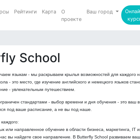
Онлай
рсы
Рейтинги
Карта
О
Ваш город
курс
проекте
rfly School
учаем языкам - мы раскрываем крылья возможностей для каждого 
ола - это место, где изучение английского и немецкого языков стан
ние - увлекательным путешествием.
ограничен стандартами - выбор времени и дня обучения - это ваш 
ся под ваше расписание, а не вы под наше.
 каждого:
ык или направленное обучение в области бизнеса, маркетинга, ІТ 
нас вы найдете свое направление. В Butterfly School развиваем ва