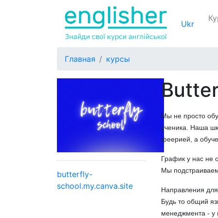
Ку
Ukr
Главная
курсы
Butte
Мы не просто об
ученика. Наша шк
феерией, а обуче
График у нас не 
Мы подстраиваем
butterfly-
school.my.canva.site
Направления для
Будь то общий яз
менеджмента - у 