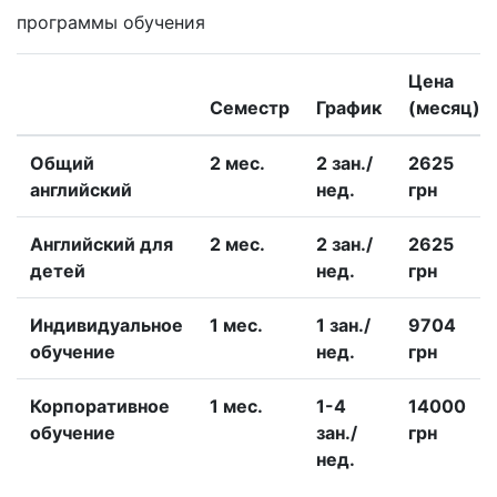
программы обучения
Цена
Семестр
График
(месяц)
Общий
2 меc.
2 зан./
2625
английский
нед.
грн
Английский для
2 меc.
2 зан./
2625
детей
нед.
грн
Индивидуальное
1 меc.
1 зан./
9704
обучение
нед.
грн
Корпоративное
1 меc.
1-4
14000
обучение
зан./
грн
нед.