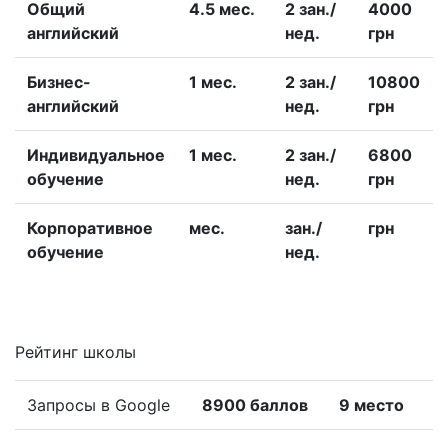
Общий
4.5 меc.
2 зан./
4000
английский
нед.
грн
Бизнес-
1 меc.
2 зан./
10800
английский
нед.
грн
Индивидуальное
1 меc.
2 зан./
6800
обучение
нед.
грн
Корпоративное
меc.
зан./
грн
обучение
нед.
Рейтинг школы
Запросы в Google
8900 баллов
9 место