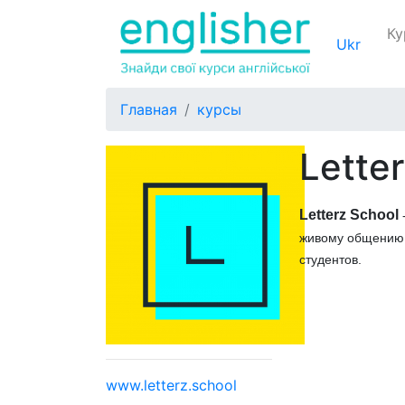
Ку
Ukr
Главная
курсы
Lette
Letterz School
живому общению.
студентов.
www.letterz.school