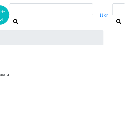
н-
Ukr
ы
Мне интересны
иям и