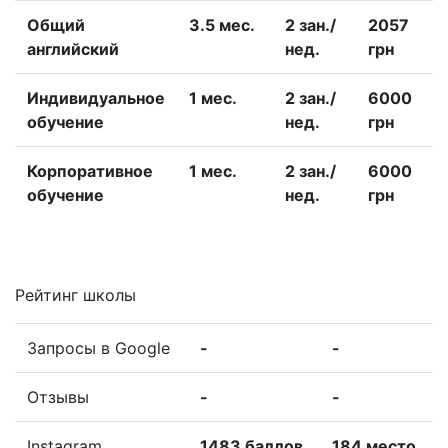
Общий
3.5 меc.
2 зан./
2057
английский
нед.
грн
Индивидуальное
1 меc.
2 зан./
6000
обучение
нед.
грн
Корпоративное
1 меc.
2 зан./
6000
обучение
нед.
грн
Рейтинг школы
Запросы в Google
-
-
Отзывы
-
-
Instagram
1483 баллов
184 место