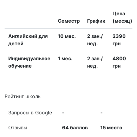
Цена
Семестр
График
(месяц)
Английский для
10 меc.
2 зан./
2390
детей
нед.
грн
Индивидуальное
1 меc.
2 зан./
4800
обучение
нед.
грн
Рейтинг школы
Запросы в Google
-
-
Отзывы
64 баллов
15 место