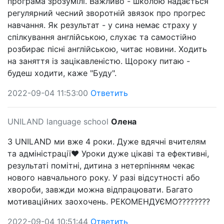
програма зрозумілі. Важливо - школою надається
регулярний чесний зворотній звязок про прогрес
навчання. Як результат - у сина немає страху у
спілкування англійською, слухає та самостійно
розбирає пісні англійською, читає новини. Ходить
на заняття із зацікавленістю. Щороку питаю -
будеш ходити, каже "Буду".
2022-09-04 11:53:00
Ответить
UNILAND language school
Олена
З UNILAND ми вже 4 роки. Дуже вдячні вчителям
та адміністрації❤️ Уроки дуже цікаві та ефективні,
результаті помітні, дитина з нетерпінням чекає
нового навчального року. У разі відсутності або
хвороби, завжди можна відпрацювати. Багато
мотиваційних заохочень. РЕКОМЕНДУЄМО????????
2022-09-04 10:51:44
Ответить