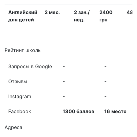
Английский
2 меc.
2 зан./
2400
480
для детей
нед.
грн
Рейтинг школы
Запросы в Google
-
-
Отзывы
-
-
Instagram
-
-
Facebook
1300 баллов
16 место
Адреса