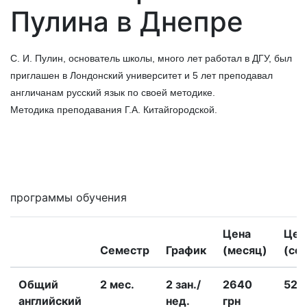
Пулина в Днепре
С. И. Пулин, основатель школы, много лет работал в ДГУ, был
приглашен в Лондонский университет и 5 лет преподавал
англичанам русский язык по своей методике.
Методика преподавания Г.А. Китайгородской.
Мне интересны
программы обучения
Цена
Цен
Семестр
График
(месяц)
(се
Общий
2 меc.
2 зан./
2640
528
английский
нед.
грн