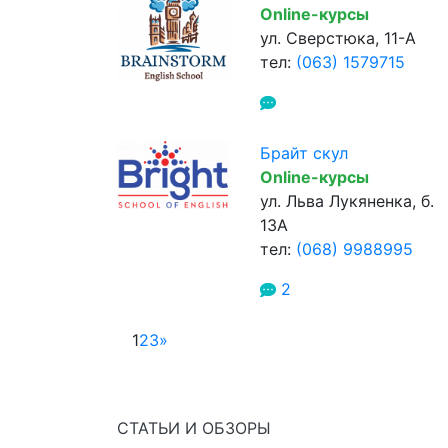
Online-курсы
ул. Сверстюка, 11-А
тел:
(063) 1579715
Брайт скул
Online-курсы
ул. Льва Лукяненка, б.
13А
тел:
(068) 9988995
2
1
2
3
»
СТАТЬИ И ОБЗОРЫ