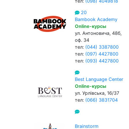
тел:
(098) 4049818
20
Bambook Academy
Online-курсы
ул. Антоновича, 48б,
оф. 34
тел:
(044) 3387800
тел:
(097) 4427800
тел:
(093) 4427800
Best Language Center
Online-курсы
ул. Урлівська, 16/37
тел:
(066) 3831704
Brainstorm