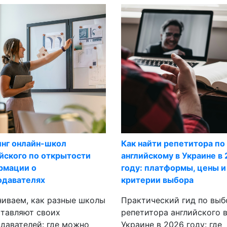
инг онлайн-школ
Как найти репетитора по
йского по открытости
английскому в Украине в
рмации о
году: платформы, цены и
одавателях
критерии выбора
иваем, как разные школы
Практический гид по выб
тавляют своих
репетитора английского 
давателей: где можно
Украине в 2026 году: где