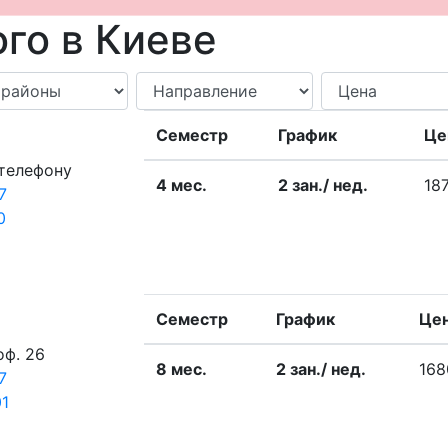
го в Киеве
Семестр
График
Це
 телефону
4 меc.
2 зан./ нед.
18
7
0
Семестр
График
Цен
оф. 26
8 меc.
2 зан./ нед.
168
7
01