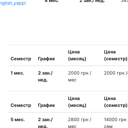
4 меc.
2 зан./ нед.
34
nglish_yappi
Цена
Цена
Семестр
График
(месяц)
(семестр)
1 меc.
2 зан./
2000 грн
/
2000 грн
нед.
меc
Цена
Цена
Семестр
График
(месяц)
(семестр)
5 меc.
2 зан./
2800 грн
/
14000 грн
нед.
меc
сем