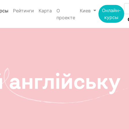
(current)
Онлайн-
рсы
Рейтинги
Карта
О
Киев
курсы
проекте