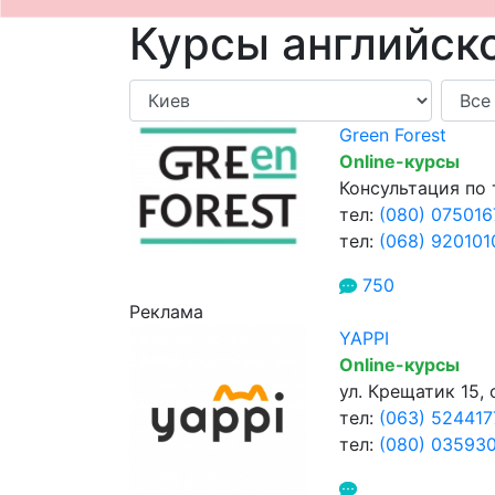
Курсы английско
Green Forest
Online-курсы
Консультация по
тел:
(080) 075016
тел:
(068) 920101
750
Реклама
YAPPI
Online-курсы
ул. Крещатик 15, 
тел:
(063) 524417
тел:
(080) 03593