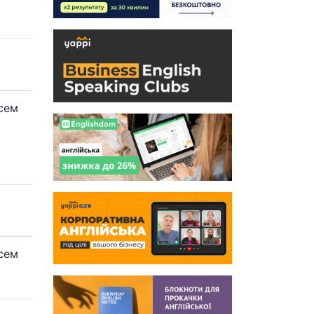
сем
сем