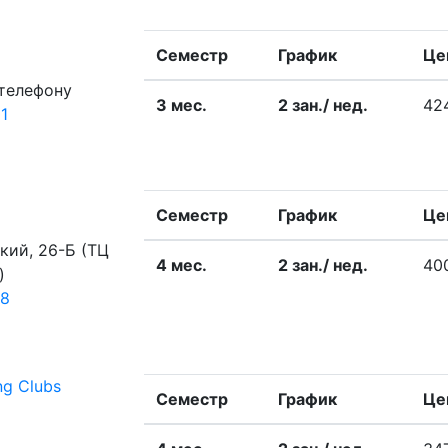
Семестр
График
Це
 телефону
3 меc.
2 зан./ нед.
42
1
Семестр
График
Це
кий, 26-Б (ТЦ
4 меc.
2 зан./ нед.
40
)
78
ng Clubs
Семестр
График
Це