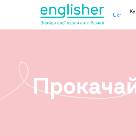
Ку
Ukr