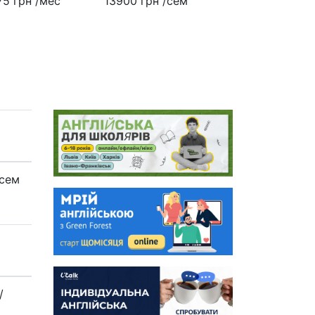
75 грн
/меc
13900 грн
/сем
/сем
/