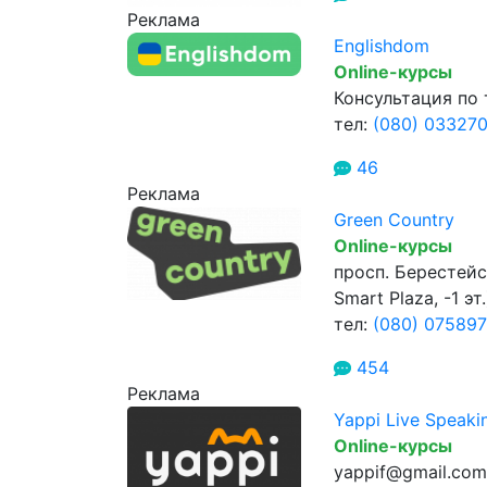
Реклама
Englishdom
Online-курсы
Консультация по
тел:
(080) 033270
46
Реклама
Green Country
Online-курсы
просп. Берестейс
Smart Plaza, -1 эт.
тел:
(080) 07589
454
Реклама
Yappi Live Speaki
Online-курсы
yappif@gmail.com