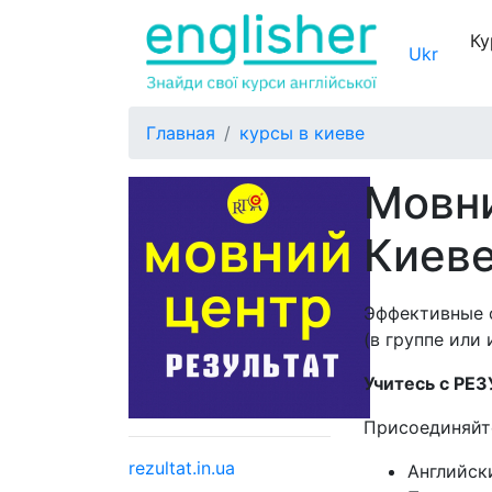
Ку
Ukr
Главная
курсы в киеве
Мовни
Киев
Эффективные 
(в группе или
Учитесь с РЕ
Присоединяйте
rezultat.in.ua
Английск