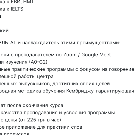
ка к ЕВИ, НМТ
а к IELTS
й
й
кий
ЗУЛЬТАТ и наслаждайтесь этими преимуществами:
оки с преподавателем по Zoom / Google Meet
ни изучения (А0-С2)
ные практические программы с фокусом на говорение
спешной работы центра
пешных выпускников, достигших своих целей
одная методика обучения Кембриджу, гарантирующая
т
ат после окончания курса
 качества преподавания и усвоения программы
 цены (от 225 грн в час)
ое приложение для практики слов
а пропусков