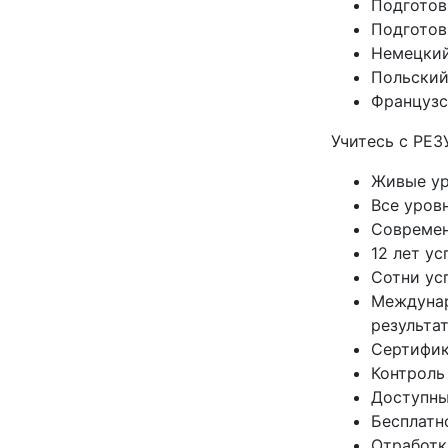
Подготов
Подготовк
Немецки
Польски
Французс
Учитесь с РЕ
Живые ур
Все уров
Современ
12 лет у
Сотни ус
Междунар
результа
Сертифик
Контроль
Доступные
Бесплатн
Отработк