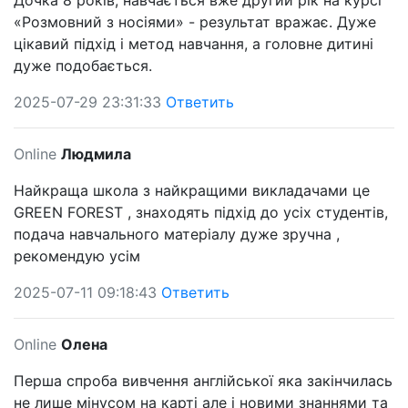
Дочка 8 років, навчається вже другий рік на курсі
«Розмовний з носіями» - результат вражає. Дуже
цікавий підхід і метод навчання, а головне дитині
дуже подобається.
2025-07-29 23:31:33
Ответить
Online
Людмила
Найкраща школа з найкращими викладачами це
GREEN FOREST , знаходять підхід до усіх студентів,
подача навчального матеріалу дуже зручна ,
рекомендую усім
2025-07-11 09:18:43
Ответить
Online
Олена
Перша спроба вивчення англійської яка закінчилась
не лише мінусом на карті але і новими знаннями та