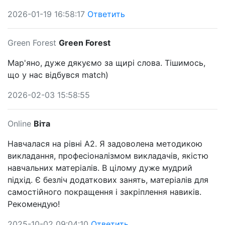
2026-01-19 16:58:17
Ответить
Green Forest
Green Forest
Мар'яно, дуже дякуємо за щирі слова. Тішимось,
що у нас відбувся match)
2026-02-03 15:58:55
Online
Віта
Навчалася на рівні А2. Я задоволена методикою
викладання, професіоналізмом викладачів, якістю
навчальних матеріалів. В цілому дуже мудрий
підхід. Є безліч додаткових занять, матеріалів для
самостійного покращення і закріплення навиків.
Рекомендую!
2025-10-02 09:04:10
Ответить