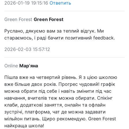
2026-01-19 19:15:16
Ответить
Green Forest
Green Forest
Руслано, дякуємо вам за теплий відгук. Ми
стараємось, і раді бачити позитивний feedback.
2026-02-03 15:57:12
Online
Марʼяна
Пішла вже на четвертий рівень. Я з цією школою
вже більше двох років. Прогрес чудовий! графік
можна обрати під себе і навіть змінити під час
навчання, вчителів теж можна обирати. Спікінг
клаби, додаткові заняття, онлайн та офлайн
зустрічі, платформа, чат де можна задавати
мільйон питань. Щиро рекомендую. Green Forest
найкраща школа!