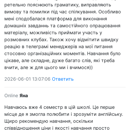
ретельно пояснюють граматику, виправляють
вимову та помилки під час спілкування. Особливо
мені сподобалася платформа для виконання
домашніх завданнь та самостійного опрацювання
матеріалу, можливість приймати участь у
розмовних клубах. Також хочу відмітити швидку
реацію в телеграмі менеджерів на мої питання
стосовно організаційних моментів. Навчання було
цікаве, але складне, дуже багато слів, які треба
вчити, але ж для цього ми і вчимося))
2026-06-01 13:07:06
Ответить
Online
Яна
Навчаюсь вже 4 семестр в цій школі. Це перше
місце де я змогла полюбити і зрозуміти англійську.
Щиро рекомендую навчання, оскільки
співвідношення ціни і якості навчання просто