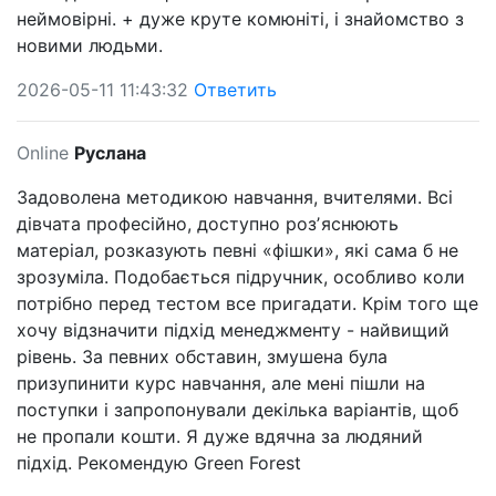
неймовірні. + дуже круте комюніті, і знайомство з
новими людьми.
2026-05-11 11:43:32
Ответить
Online
Руслана
Задоволена методикою навчання, вчителями. Всі
дівчата професійно, доступно розʼяснюють
матеріал, розказують певні «фішки», які сама б не
зрозуміла. Подобається підручник, особливо коли
потрібно перед тестом все пригадати. Крім того ще
хочу відзначити підхід менеджменту - найвищий
рівень. За певних обставин, змушена була
призупинити курс навчання, але мені пішли на
поступки і запропонували декілька варіантів, щоб
не пропали кошти. Я дуже вдячна за людяний
підхід. Рекомендую Green Forest