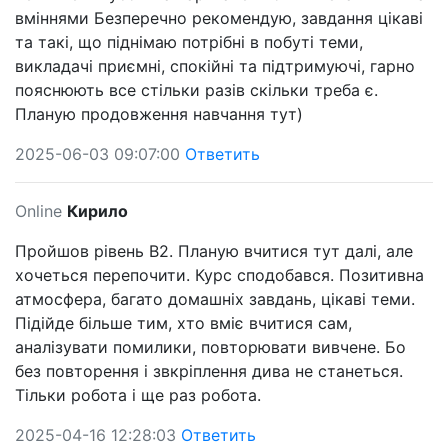
вміннями Безперечно рекомендую, завдання цікаві
та такі, що піднімаю потрібні в побуті теми,
викладачі приємні, спокійні та підтримуючі, гарно
пояснюють все стільки разів скільки треба є.
Планую продовження навчання тут)
2025-06-03 09:07:00
Ответить
Online
Кирило
Пройшов рівень B2. Планую вчитися тут далі, але
хочеться перепочити. Курс сподобався. Позитивна
атмосфера, багато домашніх завдань, цікаві теми.
Підійде більше тим, хто вміє вчитися сам,
аналізувати помилики, повторювати вивчене. Бо
без повторення і звкріплення дива не станеться.
Тільки робота і ще раз робота.
2025-04-16 12:28:03
Ответить