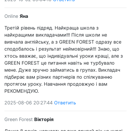
Online
Яна
Третій рівень підряд. Найкраща школа з
найкращими викладачами!!! Після школи не
вивчала англійську, а з GREEN FOREST одразу все
сподобалось і результат неймовірний!!! Знаю, що
хтось вважає, що індивідуальні уроки кращі, але з
GREEN FOREST це питання навіть не турбувало
мене. Дуже зручно займатись в групах. Викладач
підбирає вам різних партнерів по спілкуванню
протягом уроку. Навчання продовжую і вам
РЕКОМЕНДУЮ.
2025-08-06 20:27:44
Ответить
Green Forest
Вікторія