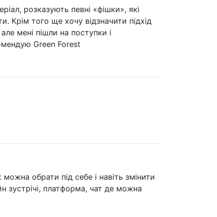
ріал, розказують певні «фішки», які
и. Крім того ще хочу відзначити підхід
але мені пішли на поступки і
омендую Green Forest
 можна обрати під себе і навіть змінити
йн зустрічі, платформа, чат де можна