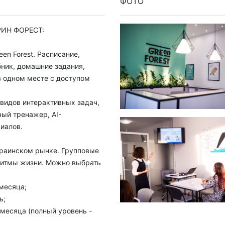
ФОТО
ИН ФОРЕСТ:
en Forest. Расписание,
бник, домашние задания,
в одном месте с доступом
 видов интерактивных задач,
ный тренажер, AI-
иалов.
украинском рынке. Групповые
итмы жизни. Можно выбрать
 месяца;
ь;
4 месяца (полный уровень -