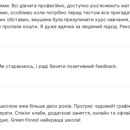
и. Всі дівчата професійно, доступно розʼяснюють мате
ник, особливо коли потрібно перед тестом все пригадат
х обставин, змушена була призупинити курс навчання, 
е пропали кошти. Я дуже вдячна за людяний підхід. Рек
Ми стараємось, і раді бачити позитивний feedback.
 школою вже більше двох років. Прогрес чудовий! графік
рати. Спікінг клаби, додаткові заняття, онлайн та офла
ую. Green Forest найкраща школа!