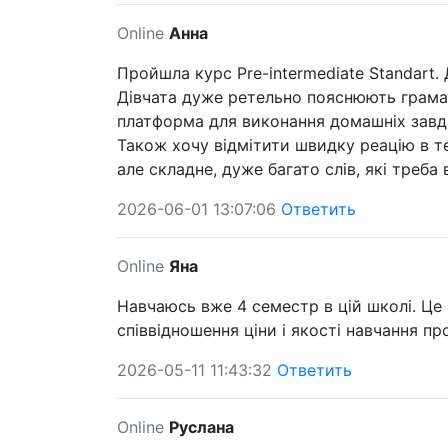
Online
Анна
Пройшла курс Pre-intermediate Standart
Дівчата дуже ретельно пояснюють грамат
платформа для виконання домашніх завд
Також хочу відмітити швидку реацію в те
але складне, дуже багато слів, які треба
2026-06-01 13:07:06
Ответить
Online
Яна
Навчаюсь вже 4 семестр в цій школі. Це
співвідношення ціни і якості навчання п
2026-05-11 11:43:32
Ответить
Online
Руслана