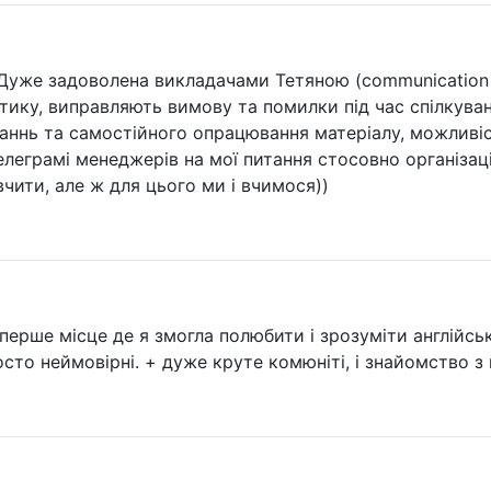
. Дуже задоволена викладачами Тетяною (communication 
ику, виправляють вимову та помилки під час спілкува
аннь та самостійного опрацювання матеріалу, можливіс
леграмі менеджерів на мої питання стосовно організаці
 вчити, але ж для цього ми і вчимося))
 перше місце де я змогла полюбити і зрозуміти англійс
росто неймовірні. + дуже круте комюніті, і знайомство 