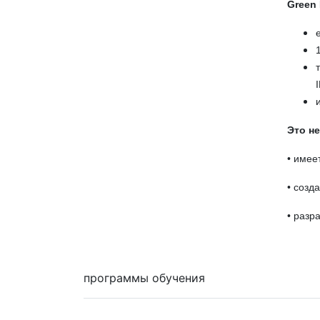
Green 
Это н
• имее
• созд
• разр
программы обучения