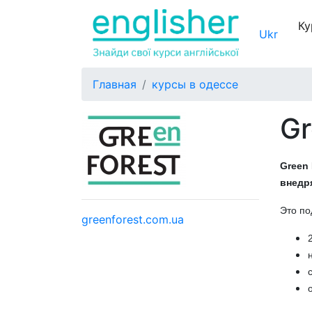
Ку
Ukr
Главная
курсы в одессе
Gr
Green
внедр
Это п
greenforest.com.ua