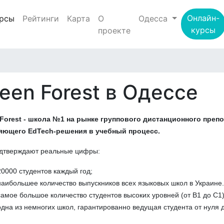
(current)
Онлайн-
рсы
Рейтинги
Карта
О
Одесса
курсы
проекте
een Forest в Одессе
 Forest - школа №1 на рынке группового дистанционного препо
яющего EdTech-решения в учебный процесс.
одтверждают реальные цифры:
20000 студентов каждый год;
наибольшее количество выпускников всех языковых школ в Украине.
самое большое количество студентов высоких уровней (от B1 до C1)
одна из немногих школ, гарантированно ведущая студента от нуля 