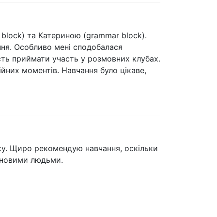
block) та Катериною (grammar block).
ння. Особливо мені сподобалася
ть приймати участь у розмовних клубах.
йних моментів. Навчання було цікаве,
ьку. Щиро рекомендую навчання, оскільки
з новими людьми.