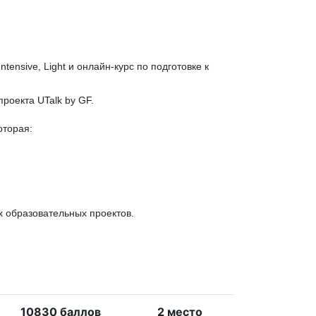
ensive, Light и онлайн-курс по подготовке к
роекта UTalk by GF.
оторая:
х образовательных проектов.
10830 баллов
2 место