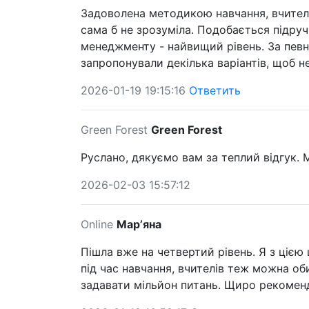
Задоволена методикою навчання, вчителям
сама б не зрозуміла. Подобається підруч
менеджменту - найвищий рівень. За певни
запропонували декілька варіантів, щоб н
2026-01-19 19:15:16
Ответить
Green Forest
Green Forest
Руслано, дякуємо вам за теплий відгук. 
2026-02-03 15:57:12
Online
Марʼяна
Пішла вже на четвертий рівень. Я з цією
під час навчання, вчителів теж можна оби
задавати мільйон питань. Щиро рекоменд