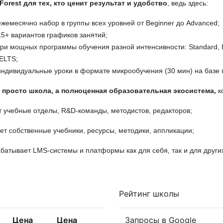
Forest для тех, кто ценит результат и удобство
, ведь здесь:
ежемесячно набор в группы всех уровней от Beginner до Advanced;
15+ вариантов графиков занятий;
три мощных программы обучения разной интенсивности: Standard, Int
IELTS;
индивидуальные уроки в формате микрообучения (30 мин) на базе п
е просто школа, а полноценная образовательная экосистема,
к
т учебные отделы, R&D-команды, методистов, редакторов;
ает собственные учебники, ресурсы, методики, аппликации;
абатывает LMS-системы и платформы как для себя, так и для други
Рейтинг школы
Цена
Цена
Запросы в Google