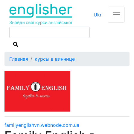
Ukr
Главная
курсы в виннице
familyenglishvn.webnode.com.ua