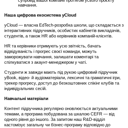
супровід вашої компанії протягом усього проєкту 
навчання.
Наша цифрова екосистема yCloud
yCloud — власна EdTech-розробка школи, що складається з 
інтерактивних підручників, особистих кабінетів викладачів, 
студентів, а також HR або керівників компаній-клієнтів.
HR та керівники отримують усю звітність, бачать 
відвідуваність і прогрес своєї команди, можуть 
заморожувати навчання, залишати коментарі та 
спілкуватися з акаунт-менеджером у чаті.
Студенти ж завжди мають під рукою цифровий підручник 
yBook, відео- й аудіоматеріали, лексичні та граматичні ігри, 
трекер прогресу, доступ до безкоштовних спікінг клубів та 
індивідуальних сесій.
Навчальні матеріали
Контент підручника регулярно оновлюється актуальними 
темами, а програма побудована за шкалою CEFR — від 
одного рівня до іншого. За запитом наш R&D-відділ 
кастомізує загальну чи бізнес-програму відповідно до 