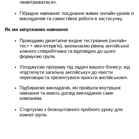
«вивітрюватися».
Гібридне навчання: поєднання живих онлайн-уроків із 
викладачем та самостійної роботи в застосунку.
Як ми запускаємо навчання
Проводимо двоетапне вхідне тестування (онлайн-
тест + міні-інтерв’ю), визначаємо рівень англійської 
кожного співробітника та відповідно до цього 
формуємо групи.
Узгоджуємо програму під задачі вашого бізнесу: від 
«підтягнути загальну англійську» до «вести 
переговори та презентувати проєкти англійською».
Підбираємо викладачів, які пройшли внутрішнє 
навчання та мають досвід викладання саме 
компаніям.
Стартуємо з безкоштовного пробного уроку для 
кожної групи.