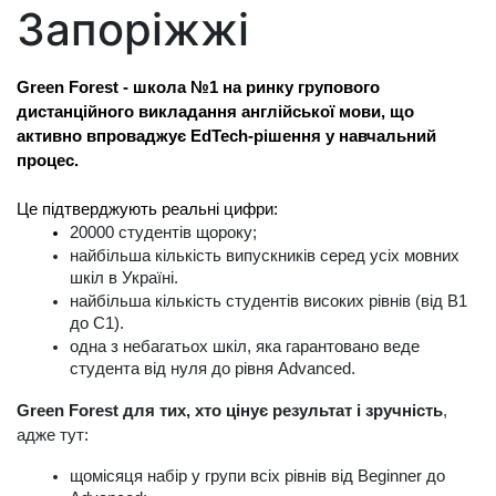
Запоріжжі
Green Forest - школа №1 на ринку групового 
дистанційного викладання англійської мови, що 
активно впроваджує EdTech-рішення у навчальний 
процес. 
Це підтверджують реальні цифри:
20000 студентів щороку;
найбільша кількість випускників серед усіх мовних 
шкіл в Україні.
найбільша кількість студентів високих рівнів (від B1 
до C1).
одна з небагатьох шкіл, яка гарантовано веде 
студента від нуля до рівня Advanced.
Green Forest для тих, хто цінує результат і зручність
, 
адже тут:
щомісяця набір у групи всіх рівнів від Beginner до 