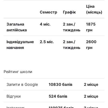
Ціна
Семестр
Графік
(місяць)
Загальна
4 міс.
2 зан./
1875
англійська
тиждень
грн
Iндивідуальне
2.5 міс.
2 зан./
2600
навчання
тиждень
грн
Рейтинг школи
Запити в Google
10830 балів
2 місце
Відгуки
524 балів
2 місце