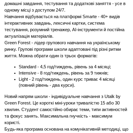
домашні завдання, тестування та додаткові заняття - усе в 
одному місці з доступом 24/7.
Навчання відбувається на платформі Smarte - 40+ видів 
інтерактивних завдань, лексичні картки, система 
тестування, розумний тренажер, AI-інструменти й постійна 
актуалізація матеріалів.
Green Forest - лідер групового навчання на українському 
ринку. Групові програми школи адаптовані під різні ритми 
життя. Можна обрати один із трьох форматів:
Standard - 4,5 год/тиждень, рівень за 4 місяці;
Intensive - 8 год/тиждень, рівень за 9 тижнів;
Light - 2 год/тиждень, один курс триває 4 місяці 
(повний рівень - два курси).
Новий напрям школи - індивідуальне навчання з Utalk by 
Green Forest. Це короткі міні-уроки тривалістю 15 або 30 
хвилин. Студент самостійно обирає теми, типи активностей 
та фокус занять. Максимальна гнучкість - максимум 
користі.
Будь-яка програма основана на комунікативній методиці, що 