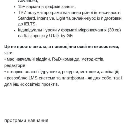
Advanced;
15+ варіантів графіків занять;
ТРИ потужні програми навчання різної інтенсивності: 
Standard, Intensive, Light та онлайн-курс із підготовки 
до IELTS;
індивідуальні уроки у форматі мікронавчання (30 хв) 
на базі проєкту UTalk by GF.
Це не просто школа, а повноцінна освітня екосистема, 
яка:
• має навчальні відділи, R&D-команди, методистів, 
редакторів;
• створює власні підручники, ресурси, методики, аплікації;
• розробляє LMS-системи та платформи - як для себе, так і 
для інших освітніх проєктів.
Мені цікаво
програми навчання