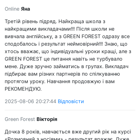
Online
Яна
Третій рівень підряд. Найкраща школа з
найкращими викладачами!!! Після школи не
вивчала англійську, а з GREEN FOREST одразу все
сподобалось і результат неймовірний!!! Знаю, що
хтось вважає, що індивідуальні уроки кращі, але з
GREEN FOREST це питання навіть не турбувало
мене. Дуже зручно займатись в групах. Викладач
підбирає вам різних партнерів по спілкуванню
протягом уроку. Навчання продовжую і вам
РЕКОМЕНДУЮ.
2025-08-06 20:27:44
Відповісти
Green Forest
Вікторія
Дочка 8 років, навчається вже другий рік на курсі
«Розмовний з носіями» - результат вражає. Дуже