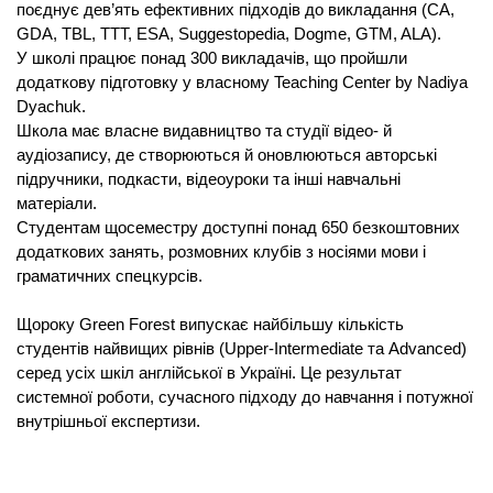
поєднує дев’ять ефективних підходів до викладання (CA, 
GDA, TBL, TTT, ESA, Suggestopedia, Dogme, GTM, ALA).  
У школі працює понад 300 викладачів, що пройшли 
додаткову підготовку у власному Teaching Center by Nadiya 
Dyachuk.
Школа має власне видавництво та студії відео- й 
аудіозапису, де створюються й оновлюються авторські 
підручники, подкасти, відеоуроки та інші навчальні 
матеріали.
Студентам щосеместру доступні понад 650 безкоштовних 
додаткових занять, розмовних клубів з носіями мови і 
граматичних спецкурсів. 
Щороку Green Forest випускає найбільшу кількість 
студентів найвищих рівнів (Upper-Intermediate та Advanced) 
серед усіх шкіл англійської в Україні. Це результат 
системної роботи, сучасного підходу до навчання і потужної 
внутрішньої експертизи.