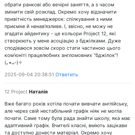
обрати ранкові або вечірні заняття, а з часом
змінити свій розклад. Окремо хочу відзначити
привітність менеджерок: спілкування з ними
приємне й ненав’язливе. І, звісно, не можу не
згадати айдентику - це кольори Project 12, які
створюють у мене асоціацію з бджілками. Дуже
сподіваюся зовсім скоро стати частиною цього
ком’юніті працелюбних англомовних “бджілок”!
(⁠｡⁠•‌⁠ᴗ⁠-⁠)⁠✧
2025-09-04 20:38:51
Ответить
12 Project
Наталія
Вже багато років хотіла почати вивчати англійську,
але через свій нестабільний графік ніяк не могла
почати. Саме тому була рада знайти школу, яка має
адаптивний графік. Вчителі класні, вміють зацікави
та доступно донести матеріал. Окремо хочу