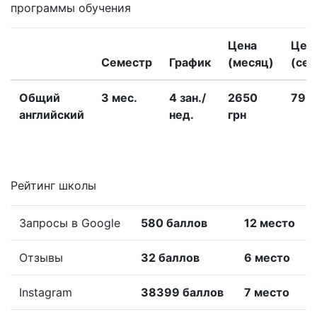
программы обучения
Цена
Цен
Семестр
График
(месяц)
(сем
Общий
3 меc.
4 зан./
2650
7950
английский
нед.
грн
Рейтинг школы
Запросы в Google
580 баллов
12 место
Отзывы
32 баллов
6 место
Instagram
38399 баллов
7 место