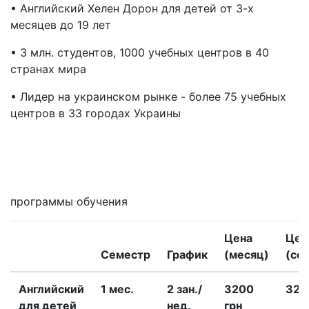
• Английский Хелен Дорон для детей от 3-х
месяцев до 19 лет
• 3 млн. студентов, 1000 учебных центров в 40
странах мира
• Лидер на украинском рынке - более 75 учебных
центров в 33 городах Украины
Мне интересны
программы обучения
Цена
Цен
Семестр
График
(месяц)
(се
Английский
1 меc.
2 зан./
3200
320
для детей
нед.
грн