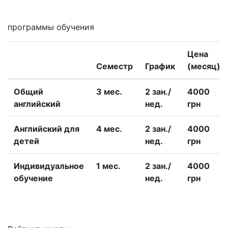
программы обучения
Цена
Семестр
График
(месяц)
Общий
3 меc.
2 зан./
4000
английский
нед.
грн
Английский для
4 меc.
2 зан./
4000
детей
нед.
грн
Индивидуальное
1 меc.
2 зан./
4000
обучение
нед.
грн