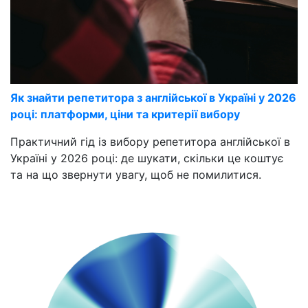
Як знайти репетитора з англійської в Україні у 2026
році: платформи, ціни та критерії вибору
Практичний гід із вибору репетитора англійської в
Україні у 2026 році: де шукати, скільки це коштує
та на що звернути увагу, щоб не помилитися.