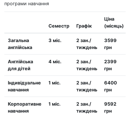
програми навчання
Ціна
Семестр
Графік
(місяць)
Загальна
3 міс.
2 зан./
3599
англійська
тиждень
грн
Англійська
4 міс.
2 зан./
2399
для дітей
тиждень
грн
Iндивідуальне
1 міс.
2 зан./
6400
навчання
тиждень
грн
Корпоративне
1 міс.
2 зан./
9592
навчання
тиждень
грн