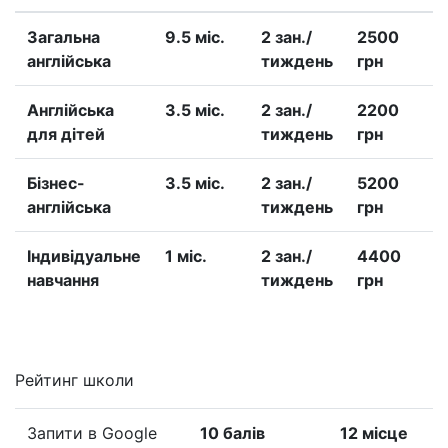
Загальна
9.5 міс.
2 зан./
2500
англійська
тиждень
грн
Англійська
3.5 міс.
2 зан./
2200
для дітей
тиждень
грн
Бізнес-
3.5 міс.
2 зан./
5200
англійська
тиждень
грн
Iндивідуальне
1 міс.
2 зан./
4400
навчання
тиждень
грн
Рейтинг школи
Запити в Google
10 балів
12 місце