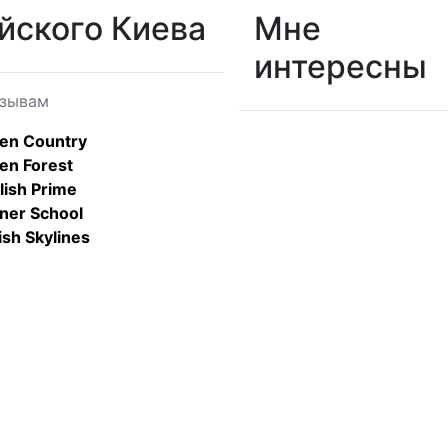
йского Киева
Мне
интересны
тзывам
en Country
en Forest
lish Prime
ner School
ish Skylines