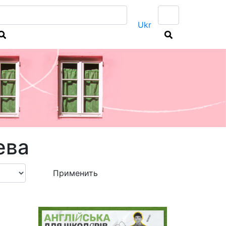
Ukr
ева
Применить