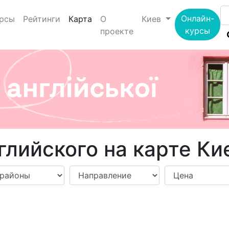
(current)
Онлайн-
рсы
Рейтинги
Карта
О
Киев
курсы
проекте
лийского на карте Ки