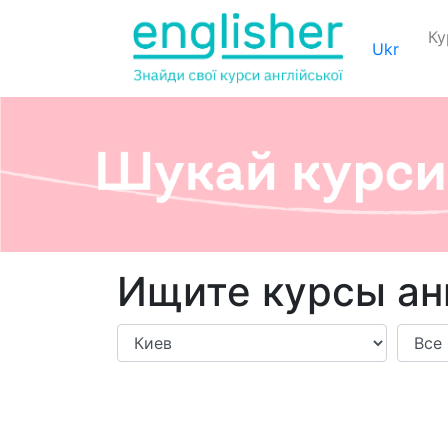
Ку
Ukr
Ищите курсы анг